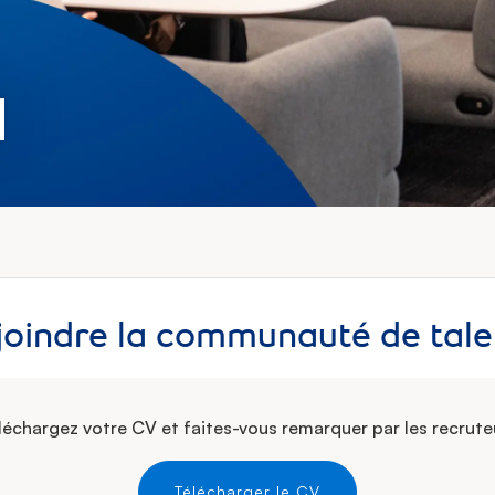
l
Téléchargez
léchargez votre CV et faites-vous remarquer par les recrute
votre
Télécharger le CV
CV