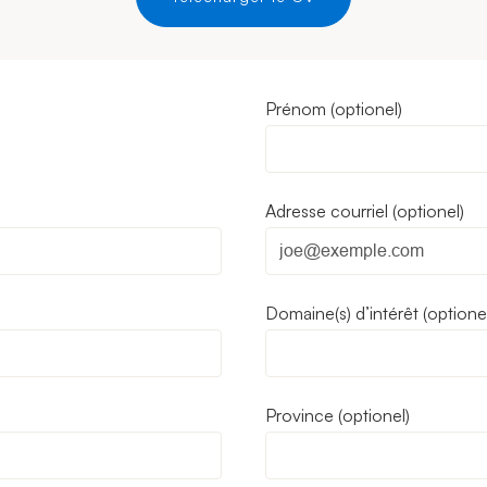
et
faites-
vous
Prénom
remarquer
par
les
Adresse courriel
recruteurs
Domaine(s) d’intérêt
You
can
enter
Province
multiple
values