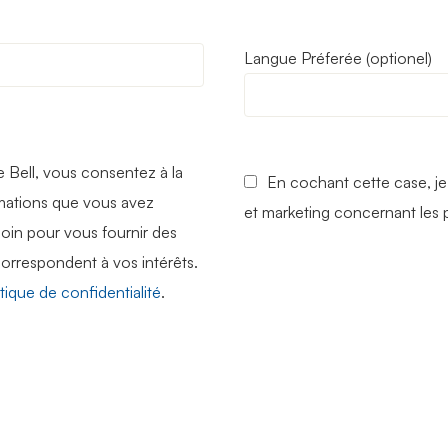
Langue Préferée
You
can
enter
Bell, vous consentez à la
multiple
En cochant cette case, je
formations que vous avez
values
et marketing concernant les p
soin pour vous fournir des
correspondent à vos intérêts.
itique de confidentialité
.